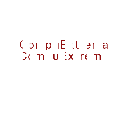
Por qué trabajar con
compuextrema: Soluciones de
TI inteligentes y confiables que
cumplen sus objetivos.
Technox ofrece soluciones de TI inteligentes y
confiables diseñadas para impulsar su negocio
con innovación y eficiencia.
Ponte En Contacto Con Nosotros