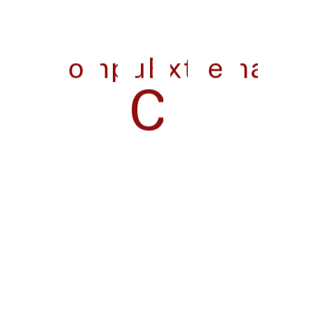
Más de 10,000 activos gestionados | Experiencia
en auditorías tecnológicas | Clientes corporativos
en Ecuador y Colombia
Llámanos
+593978873664
Servicios De TI
Consultoría TI
Cloud Computing
Software a medida
Tienda Virtual