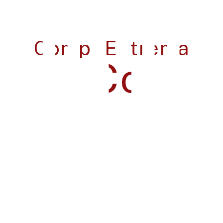
Más de 10,000 activos gestionados | Experiencia
en auditorías tecnológicas | Clientes corporativos
en Ecuador y Colombia
Llámanos
+593978873664
Servicios De TI
Consultoría TI
Cloud Computing
Software a medida
Tienda Virtual